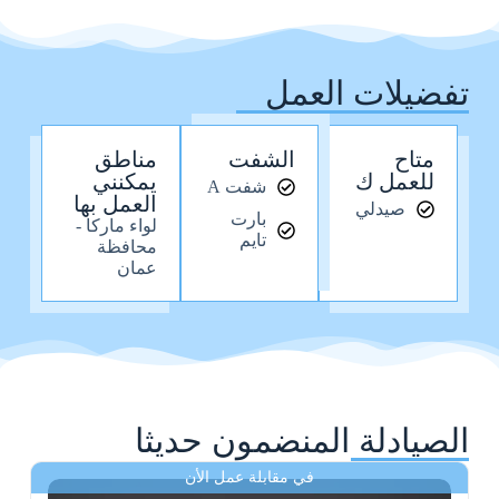
تفضيلات العمل
متاح
الشفت
مناطق
للعمل ك
يمكنني
شفت A
العمل بها
صيدلي
بارت
لواء ماركا -
تايم
محافظة
عمان
الصيادلة المنضمون حديثا
في مقابلة عمل الأن