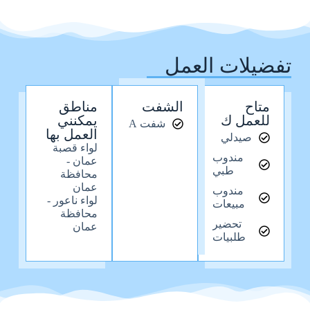
تفضيلات العمل
متاح
الشفت
مناطق
للعمل ك
يمكنني
شفت A
العمل بها
صيدلي
لواء قصبة
مندوب
عمان -
طبي
محافظة
عمان
مندوب
لواء ناعور -
مبيعات
محافظة
تحضير
عمان
طلبيات