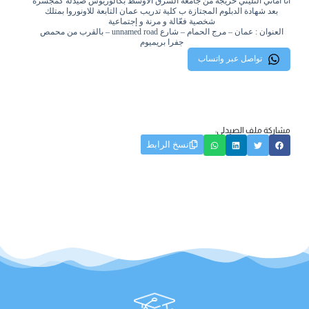
أنا أماني التليني خريجة من جامعة الشرق الأوسط بكالوريوس صيدلة كمجسرة
بعد شهادة الدبلوم المجتازة ب كلية تدريب عمان التابعة للاونوروا بمتلك
شخصية فعّالة و مرنة و إجتماعية
العنوان : عمان – مرج الحمام – شارع unnamed road – بالقرب من محمص
جفرا بريميوم
تواصل عبر واتساب
مشاركة ملف الصيدلي:
نسخ الرابط