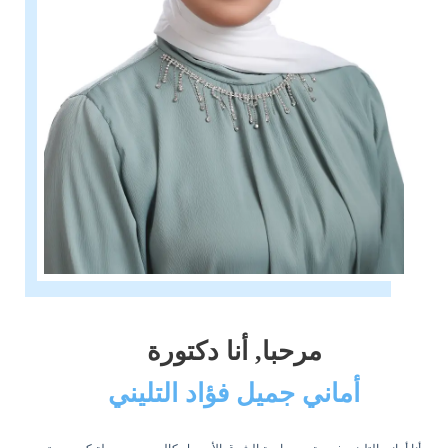
مرحبا, أنا دكتورة
أماني جميل فؤاد التليني