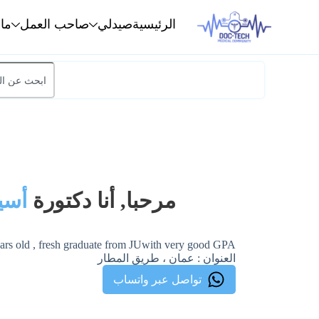
الرئيسية
صيدلي
صاحب العمل
ما
مرحبا, أنا دكتورة
أسي
ars old , fresh graduate from JUwith very good GPA
العنوان : عمان ، طريق المطار
تواصل عبر واتساب