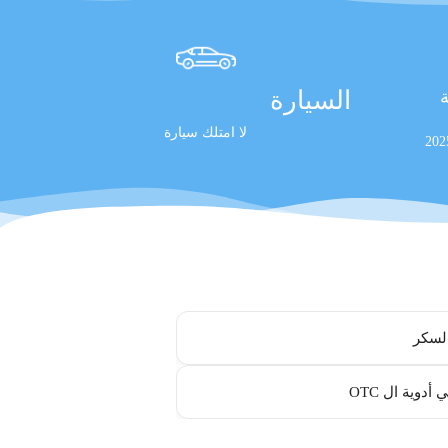
السيارة
ة
لا امتلك سيارة
لسكر
أدوية ال OTC