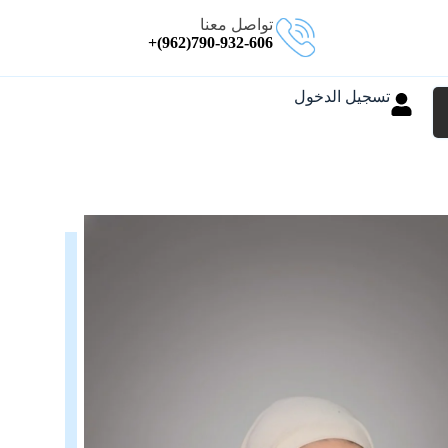
تواصل معنا
790-932-606(962)+
تسجيل الدخول