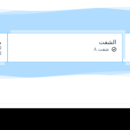
الشفت
م
ل
شفت A
ل