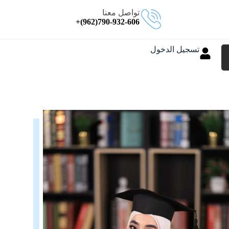
تواصل معنا
790-932-606(962)+
تسجيل الدخول