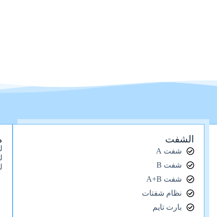
الشفت
م
ل
شفت A
ل
شفت B
ل
شفت A+B
نظام شفتات
بارت تايم