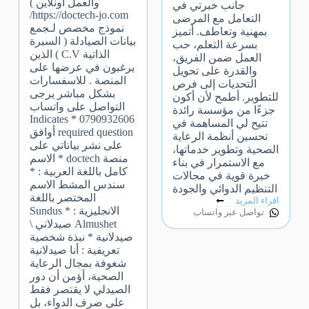
والعمل اونلاين )
جانب خبرتي في
https://doctech-jo.com/
التعامل مع المرضى
نموذج مخصص لـجمع
بمهنية وتعاطف. أتميز
بيانات الصيادلة ( السيرة
بسرعة التعلم، حب
الذاتية C.V ) الذين
العمل ضمن الفريق،
يرغبون في عرضها على
والقدرة على تحويل
المنصة . للاسفسارات
التحديات إلى فرص
بشكل مباشر يرجى
للتطوير. أطمح لأن أكون
التواصل على واتساب
جزءًا من مؤسسة رائدة
0790932606 * Indicates
تتيح لي المساهمة في
required question أوافق
تحسين أنظمة الرعاية
على نشر بياناتي على
الصحية وتطوير خدماتها،
منصة doctech * الاسم
مع الاستمرار في بناء
كامل باللغة العربية : *
خبرة قوية في مجالات
سندس المشط الاسم
التنظيم الدوائي والجودة
المختصر باللغة
اقراء المزيد
الانجليزية : * Sundus
تواصل عبر واتساب
Almushet صيدلاني \
صيدلانية * نبذة شخصية
تعريفية : أنا صيدلانية
شغوفة بمجال الرعاية
الصحية، أؤمن أن دور
الصيدلي لا يقتصر فقط
على صرف الدواء، بل