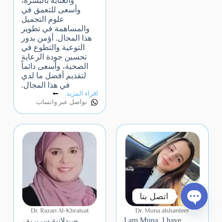
والعناية بالبشرة،
وأسعى للتعمق في
علوم التجميل
والمساهمة في تطوير
هذا المجال. أؤمن بدور
التوعية والتطوع في
تحسين جودة الرعاية
الصحية، وأسعى دائماً
لتقديم أفضل ما لدي
في هذا المجال.
اقراء المزيد
تواصل عبر واتساب
اتصل بنا
Dr. Razan Al-Khraisat
Dr. Muna alshanteer
Open chaty
I am Muna, I have
صيدلانية سريرية ،