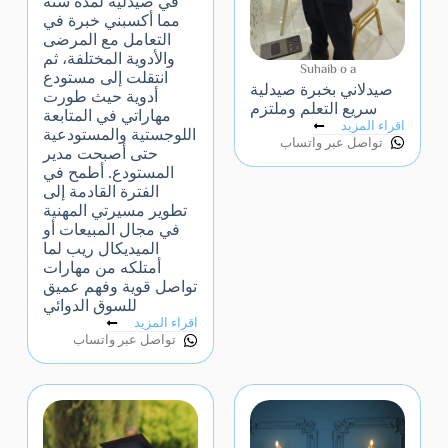
في صيدلية لمدة سنة
مما أكسبني خبرة في
التعامل مع المرضى
والأدوية المختلفة، ثم
Suhaib o a
انتقلت إلى مستودع
صيدلاني بخبرة صيدلية
أدوية حيث طورت
سريع التعلم وملتزم
مهاراتي في المتابعة
اقراء المزيد
اللوجستية والمستودعية
تواصل عبر واتساب
حتى أصبحت مدير
المستودع. أطمح في
الفترة القادمة إلى
تطوير مسيرتي المهنية
في مجال المبيعات أو
الميديكال ريب لما
أمتلكه من مهارات
تواصل قوية وفهم عميق
للسوق الدوائي
اقراء المزيد
تواصل عبر واتساب